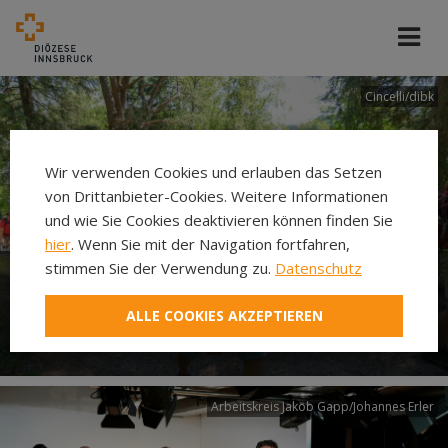
Cincelli/dibk
Wir verwenden Cookies und erlauben das Setzen
von Drittanbieter-Cookies. Weitere Informationen
und wie Sie Cookies deaktivieren können finden Sie
hier
. Wenn Sie mit der Navigation fortfahren,
stimmen Sie der Verwendung zu.
Datenschutz
Neuer Pilgerweg Via
ALLE COOKIES AKZEPTIEREN
Laudato si’
Arbeitskreis Jakob Gapp/Johannes Erler