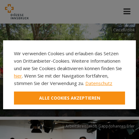
Cincelli/dibk
Wir verwenden Cookies und erlauben das Setzen
von Drittanbieter-Cookies. Weitere Informationen
und wie Sie Cookies deaktivieren können finden Sie
hier
. Wenn Sie mit der Navigation fortfahren,
stimmen Sie der Verwendung zu.
Datenschutz
Neuer Pilgerweg Via
ALLE COOKIES AKZEPTIEREN
Laudato si’
Arbeitskreis Jakob Gapp/Johannes Erler