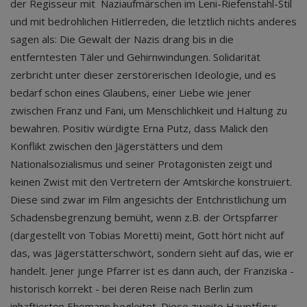
der Regisseur mit Naziaufmärschen im Leni-Riefenstahl-Stil
und mit bedrohlichen Hitlerreden, die letztlich nichts anderes
sagen als: Die Gewalt der Nazis drang bis in die
entferntesten Täler und Gehirnwindungen. Solidarität
zerbricht unter dieser zerstörerischen Ideologie, und es
bedarf schon eines Glaubens, einer Liebe wie jener
zwischen Franz und Fani, um Menschlichkeit und Haltung zu
bewahren. Positiv würdigte Erna Putz, dass Malick den
Konflikt zwischen den Jägerstätters und dem
Nationalsozialismus und seiner Protagonisten zeigt und
keinen Zwist mit den Vertretern der Amtskirche konstruiert.
Diese sind zwar im Film angesichts der Entchristlichung um
Schadensbegrenzung bemüht, wenn z.B. der Ortspfarrer
(dargestellt von Tobias Moretti) meint, Gott hört nicht auf
das, was Jägerstätterschwört, sondern sieht auf das, wie er
handelt. Jener junge Pfarrer ist es dann auch, der Franziska -
historisch korrekt - bei deren Reise nach Berlin zum
inhaftierten Ehemann begleitet. Diese zweite Hauptfigur,