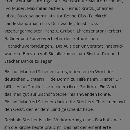
Erzbischof Alois Kothgasser, die Bischöfe Manfred Scheuer,
Ivo Muser, Maximilian Aichern, Helmut Krätzl, Johannes
Jobst, Diözesanadministrator Benno Elbs (Feldkirch),
Landeshauptmann Luis Durnwalder, Innsbrucks
Vizebürgermeister Franz X. Gruber, Ehrensenator Herbert
Batliner und Spitzenvertreter der katholischen
Hochschulverbindungen... Die Aula der Universität Innsbruck
war zum Bersten voll. Sie alle kamen, um Bischof Reinhold
Stecher Danke zu sagen.
Bischof Manfred Scheuer tat es, indem er ein Wort der
deutschen Dichterin Hilde Domin zu Hilfe nahm: „Hinter Dir
blüht es her“, meint sie in einem ihrer Gedichte. Ein Wort,
das man gut auf Bischof Stecher hin anwenden könne.
Bischof Manfred Scheuer dankte für Stechers Charismen und
den Geist, den er dem Land geschenkt habe.
Reinhold Stecher ist die "Verkörperung eines Bischofs, wie
ihn die Kirche heute braucht": Das hat der emeritierte