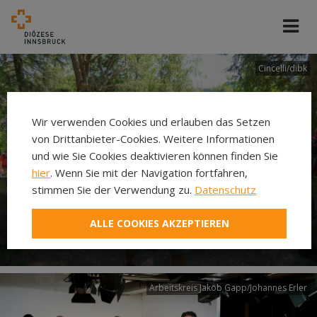
Cincelli/dibk
Wir verwenden Cookies und erlauben das Setzen
von Drittanbieter-Cookies. Weitere Informationen
und wie Sie Cookies deaktivieren können finden Sie
hier
. Wenn Sie mit der Navigation fortfahren,
stimmen Sie der Verwendung zu.
Datenschutz
Neuer Pilgerweg Via
ALLE COOKIES AKZEPTIEREN
Laudato si’
Arbeitskreis Jakob Gapp/Johannes Erler