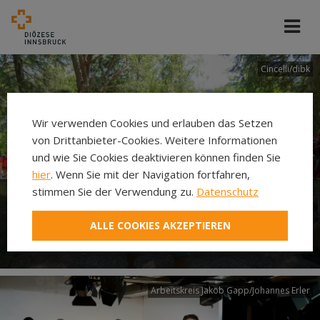
Cincelli/dibk
Wir verwenden Cookies und erlauben das Setzen
von Drittanbieter-Cookies. Weitere Informationen
und wie Sie Cookies deaktivieren können finden Sie
hier
. Wenn Sie mit der Navigation fortfahren,
stimmen Sie der Verwendung zu.
Datenschutz
Neuer Pilgerweg Via
ALLE COOKIES AKZEPTIEREN
Laudato si’
Arbeitskreis Jakob Gapp/Johannes Erler