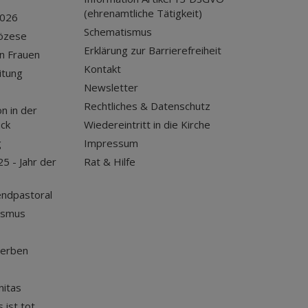
(ehrenamtliche Tätigkeit)
2026
Schematismus
iözese
Erklärung zur Barrierefreiheit
n Frauen
Kontakt
itung
Newsletter
Rechtliches & Datenschutz
n in der
uck
Wiedereintritt in die Kirche
g
Impressum
25 - Jahr der
Rat & Hilfe
endpastoral
ismus
terben
nitas
 ist tot