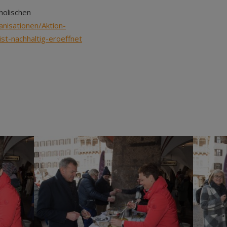
holischen
nisationen/Aktion-
st-nachhaltig-eroeffnet