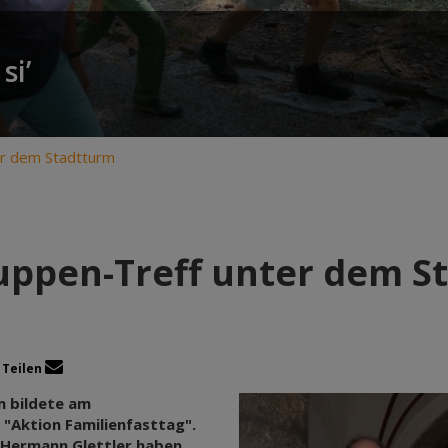
si’
er dem Stadtturm
uppen-Treff unter dem S
Teilen
m bildete am
 "Aktion Familienfasttag".
 Hermann Glettler haben