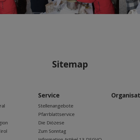
Sitemap
Service
Organisa
ral
Stellenangebote
Pfarrblattservice
gion
Die Diözese
irol
Zum Sonntag
Information Artikel 13 DSGVO