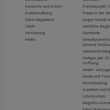
Karwoche und Ostern
Franziskusjahr 
Krankensalbung
Frauen in der D
Maria Magdalena
Gegen Gewalt a
Taufe
Geistliche Begle
Versöhnung
Gemeinde
Weihe
Gewaltpräventio
Diözese Innsbr
Glaubensfrühlin
Heiliges Jahr 20
Hoffnung
Kinder- und Jug
Kirche und Tour
Kirchenbeitrag
Krankheit und S
Lebensschutz
Magnifica Huma
Papst Franziskus