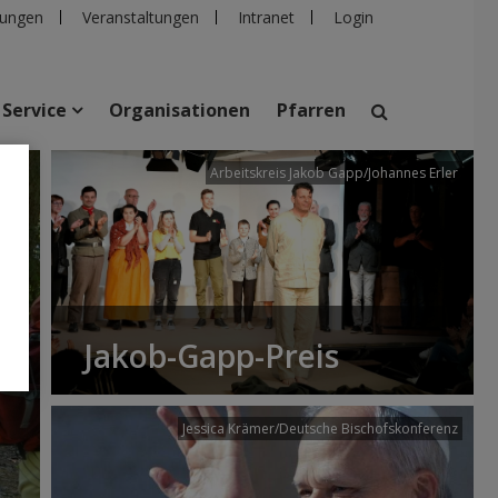
ungen
Veranstaltungen
Intranet
Login
Service
Organisationen
Pfarren
/dibk
Arbeitskreis Jakob Gapp/Johannes Erler
suchen
taltungen
Personen
Pfarren
Einrichtungen
Jakob-Gapp-Preis
Jessica Krämer/Deutsche Bischofskonferenz