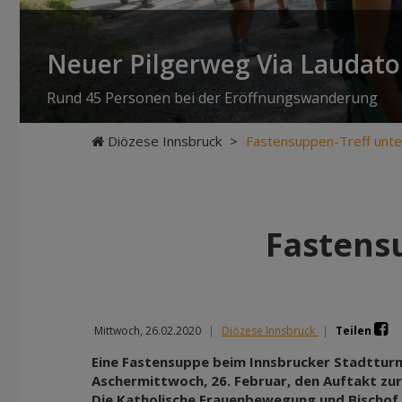
Neuer Pilgerweg Via Laudato 
Rund 45 Personen bei der Eröffnungswanderung
Diözese Innsbruck
>
Fastensuppen-Treff unt
Fastens
Mittwoch, 26.02.2020
|
Diözese Innsbruck
|
Teilen
Eine Fastensuppe beim Innsbrucker Stadttur
Aschermittwoch, 26. Februar, den Auftakt zur
Die Katholische Frauenbewegung und Bischof