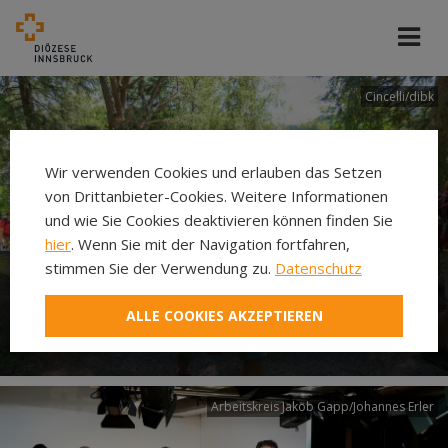
Cincelli/dibk
Wir verwenden Cookies und erlauben das Setzen
von Drittanbieter-Cookies. Weitere Informationen
und wie Sie Cookies deaktivieren können finden Sie
hier
. Wenn Sie mit der Navigation fortfahren,
stimmen Sie der Verwendung zu.
Datenschutz
Neuer Pilgerweg Via
ALLE COOKIES AKZEPTIEREN
Laudato si’
Arbeitskreis Jakob Gapp/Johannes Erler