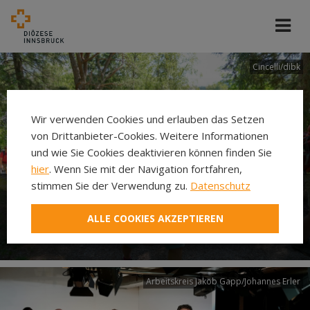
Cincelli/dibk
Wir verwenden Cookies und erlauben das Setzen
von Drittanbieter-Cookies. Weitere Informationen
und wie Sie Cookies deaktivieren können finden Sie
hier
. Wenn Sie mit der Navigation fortfahren,
stimmen Sie der Verwendung zu.
Datenschutz
Neuer Pilgerweg Via
ALLE COOKIES AKZEPTIEREN
Laudato si’
Arbeitskreis Jakob Gapp/Johannes Erler