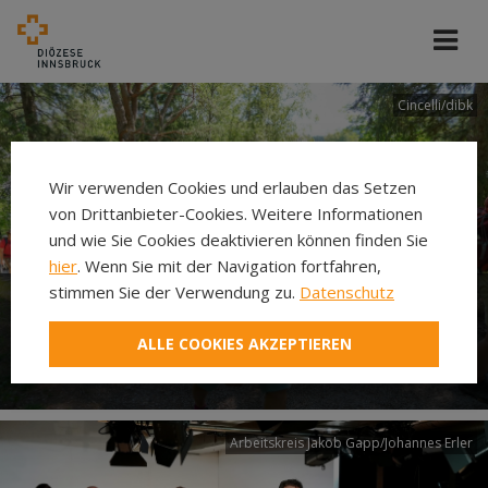
Cincelli/dibk
Wir verwenden Cookies und erlauben das Setzen
von Drittanbieter-Cookies. Weitere Informationen
und wie Sie Cookies deaktivieren können finden Sie
hier
. Wenn Sie mit der Navigation fortfahren,
stimmen Sie der Verwendung zu.
Datenschutz
Neuer Pilgerweg Via
ALLE COOKIES AKZEPTIEREN
Laudato si’
Arbeitskreis Jakob Gapp/Johannes Erler