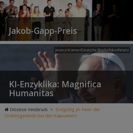
Jakob-Gapp-Preis
Jessica Krämer/Deutsche Bischofskonferenz
KI-Enzyklika: Magnifica
Humanitas
Diözese Innsbruck
>
Endgültig JA: Feier der
Ordensgelübde bei den Kapuzinern