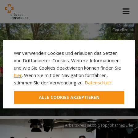
Cincelli/dibk
Wir verwenden Cookies und erlauben das Setzen
von Drittanbieter-Cookies. Weitere Informationen
und wie Sie Cookies deaktivieren können finden Sie
hier
. Wenn Sie mit der Navigation fortfahren,
stimmen Sie der Verwendung zu.
Datenschutz
Neuer Pilgerweg Via
ALLE COOKIES AKZEPTIEREN
Laudato si’
Arbeitskreis Jakob Gapp/Johannes Erler