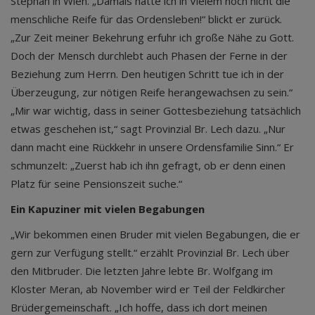
Stephan in Wien. „Damals hatte ich in Vielem noch nicht die
menschliche Reife für das Ordensleben!“ blickt er zurück.
„Zur Zeit meiner Bekehrung erfuhr ich große Nähe zu Gott.
Doch der Mensch durchlebt auch Phasen der Ferne in der
Beziehung zum Herrn. Den heutigen Schritt tue ich in der
Überzeugung, zur nötigen Reife herangewachsen zu sein.“
„Mir war wichtig, dass in seiner Gottesbeziehung tatsächlich
etwas geschehen ist,“ sagt Provinzial Br. Lech dazu. „Nur
dann macht eine Rückkehr in unsere Ordensfamilie Sinn.“ Er
schmunzelt: „Zuerst hab ich ihn gefragt, ob er denn einen
Platz für seine Pensionszeit suche.“
Ein Kapuziner mit vielen Begabungen
„Wir bekommen einen Bruder mit vielen Begabungen, die er
gern zur Verfügung stellt.“ erzählt Provinzial Br. Lech über
den Mitbruder. Die letzten Jahre lebte Br. Wolfgang im
Kloster Meran, ab November wird er Teil der Feldkircher
Brüdergemeinschaft. „Ich hoffe, dass ich dort meinen