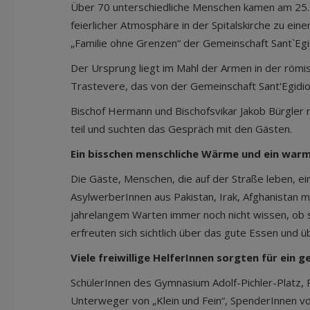
Über 70 unterschiedliche Menschen kamen am 25. 
feierlicher Atmosphäre in der Spitalskirche zu ei
„Familie ohne Grenzen“ der Gemeinschaft Sant`Eg
Der Ursprung liegt im Mahl der Armen in der römis
Trastevere, das von der Gemeinschaft Sant'Egidio 
Bischof Hermann und Bischofsvikar Jakob Bürgler n
teil und suchten das Gespräch mit den Gästen.
Ein bisschen menschliche Wärme und ein war
Die Gäste, Menschen, die auf der Straße leben, 
AsylwerberInnen aus Pakistan, Irak, Afghanistan mi
jahrelangem Warten immer noch nicht wissen, ob si
erfreuten sich sichtlich über das gute Essen und 
Viele freiwillige HelferInnen sorgten für ein
SchülerInnen des Gymnasium Adolf-Pichler-Platz, 
Unterweger von „Klein und Fein“, SpenderInnen 