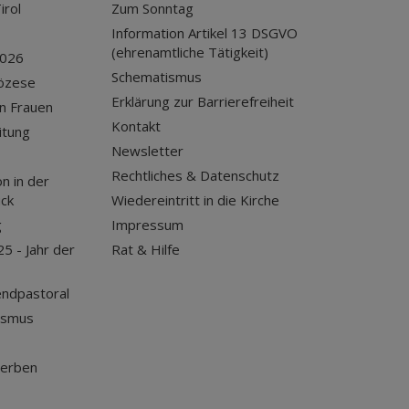
irol
Zum Sonntag
Information Artikel 13 DSGVO
(ehrenamtliche Tätigkeit)
2026
Schematismus
iözese
Erklärung zur Barrierefreiheit
n Frauen
Kontakt
itung
Newsletter
Rechtliches & Datenschutz
n in der
uck
Wiedereintritt in die Kirche
g
Impressum
25 - Jahr der
Rat & Hilfe
endpastoral
ismus
terben