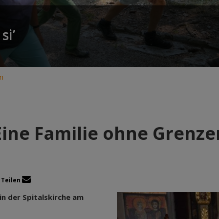
si’
n
Eine Familie ohne Grenze
Teilen
in der Spitalskirche am