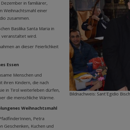
Dezember in familiärer,
nem Weihnachtsmahl einer
idio zusammen.
chen Basilika Santa Maria in
veranstaltet wird.
ahmen an dieser Feierlichkeit
mes Essen
einsame Menschen und
t ihren Kindern, die nach
e in Tirol weiterleben dürfen,
Bildnachweis: Sant'Egidio Bisc
über die menschliche Wärme.
 gelungenes Weihnachtsmahl
PfadfinderInnen, Petra
von Geschenken, Kuchen und