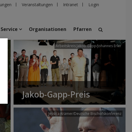
ungen
Veranstaltungen
Intranet
Login
Service
Organisationen
Pfarren
/dibk
Arbeitskreis Jakob Gapp/Johannes Erler
suchen
taltungen
Personen
Pfarren
Einrichtungen
Jakob-Gapp-Preis
Jessica Krämer/Deutsche Bischofskonferenz