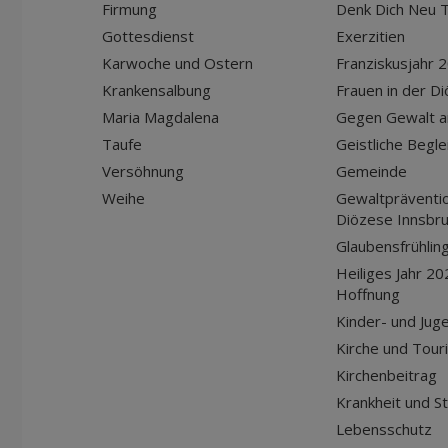
Firmung
Denk Dich Neu T
Gottesdienst
Exerzitien
Karwoche und Ostern
Franziskusjahr 
Krankensalbung
Frauen in der D
Maria Magdalena
Gegen Gewalt a
Taufe
Geistliche Begle
Versöhnung
Gemeinde
Weihe
Gewaltpräventio
Diözese Innsbr
Glaubensfrühlin
Heiliges Jahr 20
Hoffnung
Kinder- und Jug
Kirche und Tour
Kirchenbeitrag
Krankheit und S
Lebensschutz