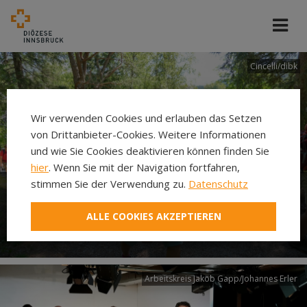
Cincelli/dibk
Wir verwenden Cookies und erlauben das Setzen
von Drittanbieter-Cookies. Weitere Informationen
und wie Sie Cookies deaktivieren können finden Sie
hier
. Wenn Sie mit der Navigation fortfahren,
stimmen Sie der Verwendung zu.
Datenschutz
Neuer Pilgerweg Via
ALLE COOKIES AKZEPTIEREN
Laudato si’
Arbeitskreis Jakob Gapp/Johannes Erler