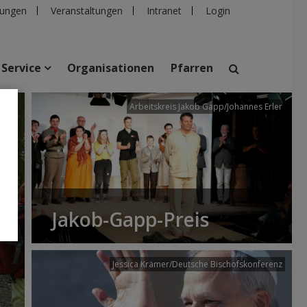
ungen
Veranstaltungen
Intranet
Login
Service
Organisationen
Pfarren
/dibk
Arbeitskreis Jakob Gapp/Johannes Erler
suchen
taltungen
Personen
Pfarren
Einrichtungen
Jakob-Gapp-Preis
Jessica Krämer/Deutsche Bischofskonferenz