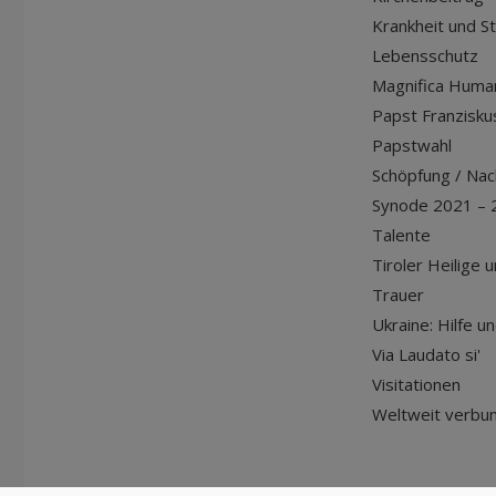
Krankheit und S
Lebensschutz
Magnifica Huma
Papst Franziskus
Papstwahl
Schöpfung / Nach
Synode 2021 – 
Talente
Tiroler Heilige 
Trauer
Ukraine: Hilfe u
Via Laudato si'
Visitationen
Weltweit verbu