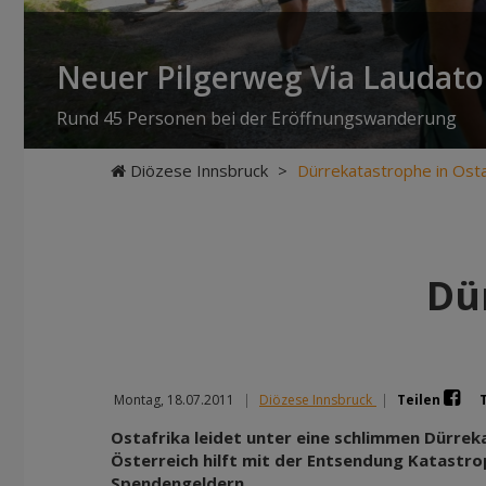
Neuer Pilgerweg Via Laudato 
Rund 45 Personen bei der Eröffnungswanderung
Diözese Innsbruck
>
Dürrekatastrophe in Osta
Dü
Montag, 18.07.2011
|
Diözese Innsbruck
|
Teilen
Ostafrika leidet unter eine schlimmen Dürreka
Österreich hilft mit der Entsendung Katastro
Spendengeldern.