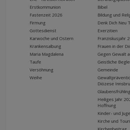
Erstkommunion
Bibel
Fastenzeit 2026
Bildung und Reli
Firmung
Denk Dich Neu T
Gottesdienst
Exerzitien
Karwoche und Ostern
Franziskusjahr 
Krankensalbung
Frauen in der D
Maria Magdalena
Gegen Gewalt a
Taufe
Geistliche Begle
Versöhnung
Gemeinde
Weihe
Gewaltpräventio
Diözese Innsbr
Glaubensfrühlin
Heiliges Jahr 20
Hoffnung
Kinder- und Jug
Kirche und Tour
Kirchenbeitrag