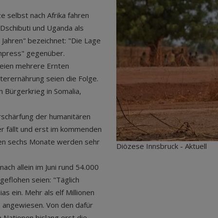
e selbst nach Afrika fahren
, Dschibuti und Uganda als
 Jahren" bezeichnet: "Die Lage
thpress" gegenüber.
seien mehrere Ernten
terernährung seien die Folge.
 Bürgerkrieg in Somalia,
rschärfung der humanitären
r fällt und erst im kommenden
sten sechs Monate werden sehr
Diözese Innsbruck - Aktuell
ch allein im Juni rund 54.000
eflohen seien: "Täglich
s ein. Mehr als elf Millionen
fe angewiesen. Von den dafür
 Nationen bislang erst die