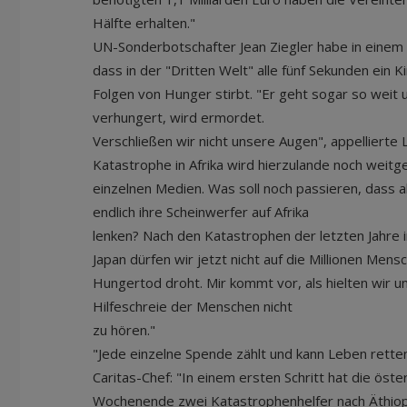
Hälfte erhalten."
UN-Sonderbotschafter Jean Ziegler habe in einem 
dass in der "Dritten Welt" alle fünf Sekunden ein K
Folgen von Hunger stirbt. "Er geht sogar so weit u
verhungert, wird ermordet.
Verschließen wir nicht unsere Augen", appellierte 
Katastrophe in Afrika wird hierzulande noch weitg
einzelnen Medien. Was soll noch passieren, dass a
endlich ihre Scheinwerfer auf Afrika
lenken? Nach den Katastrophen der letzten Jahre in
Japan dürfen wir jetzt nicht auf die Millionen Me
Hungertod droht. Mir kommt vor, als hielten wir u
Hilfeschreie der Menschen nicht
zu hören."
"Jede einzelne Spende zählt und kann Leben rette
Caritas-Chef: "In einem ersten Schritt hat die öste
Wochenende zwei Katastrophenhelfer nach Äthiop