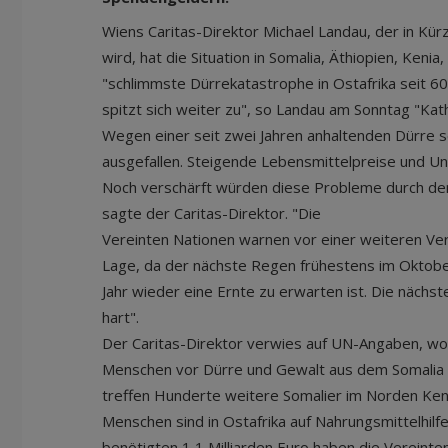
Wiens Caritas-Direktor Michael Landau, der in Kürz
wird, hat die Situation in Somalia, Äthiopien, Kenia
"schlimmste Dürrekatastrophe in Ostafrika seit 60
spitzt sich weiter zu", so Landau am Sonntag "Ka
Wegen einer seit zwei Jahren anhaltenden Dürre 
ausgefallen. Steigende Lebensmittelpreise und Un
Noch verschärft würden diese Probleme durch den
sagte der Caritas-Direktor. "Die
Vereinten Nationen warnen vor einer weiteren Ve
Lage, da der nächste Regen frühestens im Oktobe
Jahr wieder eine Ernte zu erwarten ist. Die näch
hart".
Der Caritas-Direktor verwies auf UN-Angaben, wona
Menschen vor Dürre und Gewalt aus dem Somalia g
treffen Hunderte weitere Somalier im Norden Kenia
Menschen sind in Ostafrika auf Nahrungsmittelhil
benötigten 1,1 Milliarden Euro haben die Vereinten