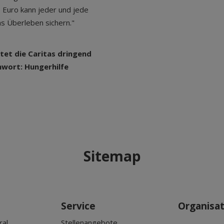
35 Euro kann jeder und jede
as Überleben sichern."
tet die Caritas dringend
nwort: Hungerhilfe
Sitemap
Service
Organisa
ral
Stellenangebote