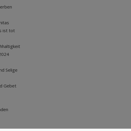
terben
nitas
 ist tot
haltigkeit
2024
und Selige
nd Gebet
nden