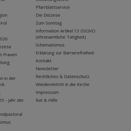
Pfarrblattservice
gion
Die Diözese
irol
Zum Sonntag
Information Artikel 13 DSGVO
(ehrenamtliche Tätigkeit)
2026
Schematismus
iözese
Erklärung zur Barrierefreiheit
n Frauen
Kontakt
itung
Newsletter
Rechtliches & Datenschutz
n in der
uck
Wiedereintritt in die Kirche
g
Impressum
25 - Jahr der
Rat & Hilfe
endpastoral
ismus