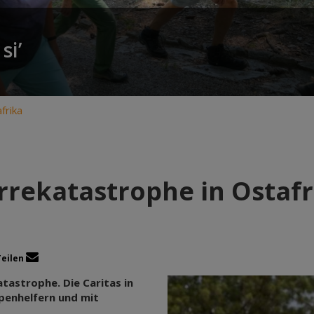
si’
frika
rrekatastrophe in Ostafr
Teilen
tastrophe. Die Caritas in
penhelfern und mit