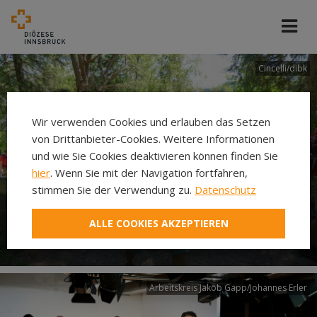
Cincelli/dibk
Wir verwenden Cookies und erlauben das Setzen
von Drittanbieter-Cookies. Weitere Informationen
und wie Sie Cookies deaktivieren können finden Sie
hier
. Wenn Sie mit der Navigation fortfahren,
stimmen Sie der Verwendung zu.
Datenschutz
Neuer Pilgerweg Via
ALLE COOKIES AKZEPTIEREN
Laudato si’
Arbeitskreis Jakob Gapp/Johannes Erler