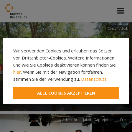
Cincelli/dibk
Wir verwenden Cookies und erlauben das Setzen
von Drittanbieter-Cookies. Weitere Informationen
und wie Sie Cookies deaktivieren können finden Sie
hier
. Wenn Sie mit der Navigation fortfahren,
stimmen Sie der Verwendung zu.
Datenschutz
Neuer Pilgerweg Via
ALLE COOKIES AKZEPTIEREN
Laudato si’
Arbeitskreis Jakob Gapp/Johannes Erler