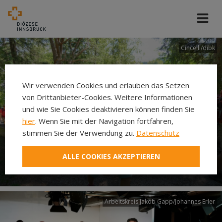
Cincelli/dibk
Wir verwenden Cookies und erlauben das Setzen
von Drittanbieter-Cookies. Weitere Informationen
und wie Sie Cookies deaktivieren können finden Sie
hier
. Wenn Sie mit der Navigation fortfahren,
stimmen Sie der Verwendung zu.
Datenschutz
Neuer Pilgerweg Via
ALLE COOKIES AKZEPTIEREN
Laudato si’
Arbeitskreis Jakob Gapp/Johannes Erler