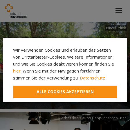
Cincelli/dibk
Wir verwenden Cookies und erlauben das Setzen
von Drittanbieter-Cookies. Weitere Informationen
und wie Sie Cookies deaktivieren können finden Sie
hier
. Wenn Sie mit der Navigation fortfahren,
stimmen Sie der Verwendung zu.
Datenschutz
Neuer Pilgerweg Via
ALLE COOKIES AKZEPTIEREN
Laudato si’
Arbeitskreis Jakob Gapp/Johannes Erler