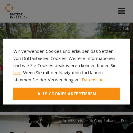
Cincelli/dibk
Wir verwenden Cookies und erlauben das Setzen
von Drittanbieter-Cookies. Weitere Informationen
und wie Sie Cookies deaktivieren können finden Sie
hier
. Wenn Sie mit der Navigation fortfahren,
stimmen Sie der Verwendung zu.
Datenschutz
Neuer Pilgerweg Via
ALLE COOKIES AKZEPTIEREN
Laudato si’
Arbeitskreis Jakob Gapp/Johannes Erler