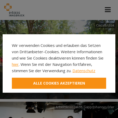
Cincelli/dibk
Wir verwenden Cookies und erlauben das Setzen
von Drittanbieter-Cookies. Weitere Informationen
und wie Sie Cookies deaktivieren können finden Sie
hier
. Wenn Sie mit der Navigation fortfahren,
stimmen Sie der Verwendung zu.
Datenschutz
Neuer Pilgerweg Via
ALLE COOKIES AKZEPTIEREN
Laudato si’
Arbeitskreis Jakob Gapp/Johannes Erler