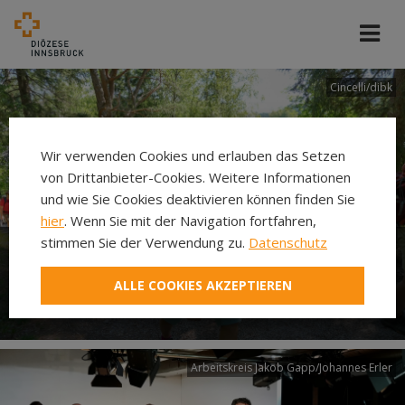
Cincelli/dibk
Wir verwenden Cookies und erlauben das Setzen
von Drittanbieter-Cookies. Weitere Informationen
und wie Sie Cookies deaktivieren können finden Sie
hier
. Wenn Sie mit der Navigation fortfahren,
stimmen Sie der Verwendung zu.
Datenschutz
Neuer Pilgerweg Via
ALLE COOKIES AKZEPTIEREN
Laudato si’
Arbeitskreis Jakob Gapp/Johannes Erler