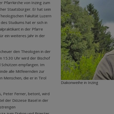
r Pfarrkirche von Inzing zum
her Staatsbürger. Er hat sein
Theologischen Fakultät Luzern
des Studiums hat er sich in
praktikant in der Pfarre
ür ein weiteres Jahr in der
Scheuer den Theologen in der
m 15.30 Uhr wird der Bischof
d Schützen empfangen. Im
nde alle Mitfeiernden zur
n Menschen, die er in Tirol
Diakonweihe in Inzing
, Peter Ferner, betont, wird
tel der Diözese Basel in der
 strengen
uza zum Diakon und Priester