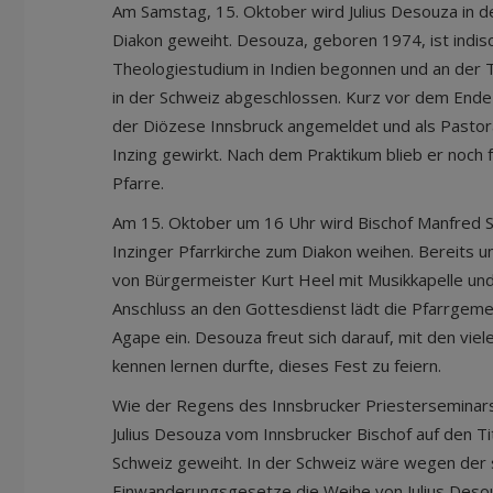
Am Samstag, 15. Oktober wird Julius Desouza in de
Diakon geweiht. Desouza, geboren 1974, ist indisc
Theologiestudium in Indien begonnen und an der 
in der Schweiz abgeschlossen. Kurz vor dem Ende 
der Diözese Innsbruck angemeldet und als Pastoral
Inzing gewirkt. Nach dem Praktikum blieb er noch f
Pfarre.
Am 15. Oktober um 16 Uhr wird Bischof Manfred 
Inzinger Pfarrkirche zum Diakon weihen. Bereits u
von Bürgermeister Kurt Heel mit Musikkapelle un
Anschluss an den Gottesdienst lädt die Pfarrgemei
Agape ein. Desouza freut sich darauf, mit den viele
kennen lernen durfte, dieses Fest zu feiern.
Wie der Regens des Innsbrucker Priesterseminars
Julius Desouza vom Innsbrucker Bischof auf den Ti
Schweiz geweiht. In der Schweiz wäre wegen der
Einwanderungsgesetze die Weihe von Julius Deso