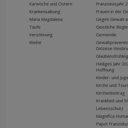
Karwoche und Ostern
Franziskusjahr 
Krankensalbung
Frauen in der D
Maria Magdalena
Gegen Gewalt a
Taufe
Geistliche Begle
Versöhnung
Gemeinde
Weihe
Gewaltpräventio
Diözese Innsbr
Glaubensfrühlin
Heiliges Jahr 20
Hoffnung
Kinder- und Jug
Kirche und Tour
Kirchenbeitrag
Krankheit und S
Lebensschutz
Magnifica Huma
Papst Franziskus