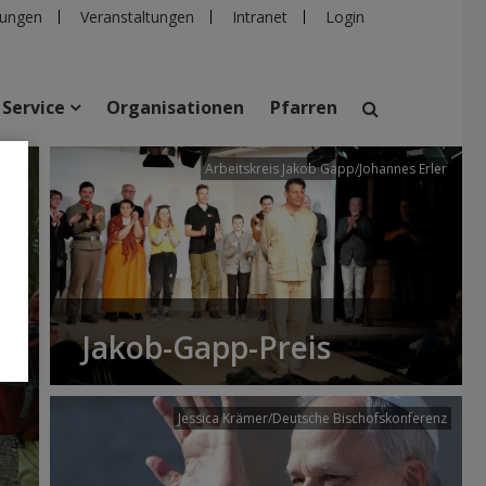
ungen
Veranstaltungen
Intranet
Login
Service
Organisationen
Pfarren
/dibk
Arbeitskreis Jakob Gapp/Johannes Erler
suchen
taltungen
Personen
Pfarren
Einrichtungen
Jakob-Gapp-Preis
Jessica Krämer/Deutsche Bischofskonferenz