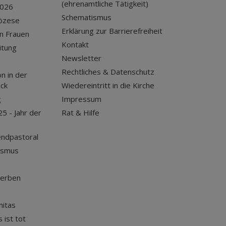
(ehrenamtliche Tätigkeit)
2026
Schematismus
iözese
Erklärung zur Barrierefreiheit
n Frauen
Kontakt
itung
Newsletter
Rechtliches & Datenschutz
n in der
uck
Wiedereintritt in die Kirche
g
Impressum
25 - Jahr der
Rat & Hilfe
endpastoral
ismus
terben
nitas
 ist tot