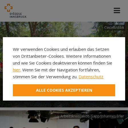
Cincelli/dibk
Wir verwenden Cookies und erlauben das Setzen
von Drittanbieter-Cookies. Weitere Informationen
und wie Sie Cookies deaktivieren können finden Sie
hier
. Wenn Sie mit der Navigation fortfahren,
stimmen Sie der Verwendung zu.
Datenschutz
Neuer Pilgerweg Via
ALLE COOKIES AKZEPTIEREN
Laudato si’
Arbeitskreis Jakob Gapp/Johannes Erler