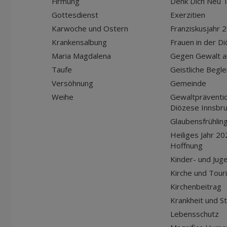
Firmung
Denk Dich Neu T
Gottesdienst
Exerzitien
Karwoche und Ostern
Franziskusjahr 
Krankensalbung
Frauen in der D
Maria Magdalena
Gegen Gewalt a
Taufe
Geistliche Begle
Versöhnung
Gemeinde
Weihe
Gewaltpräventio
Diözese Innsbr
Glaubensfrühlin
Heiliges Jahr 20
Hoffnung
Kinder- und Jug
Kirche und Tour
Kirchenbeitrag
Krankheit und S
Lebensschutz