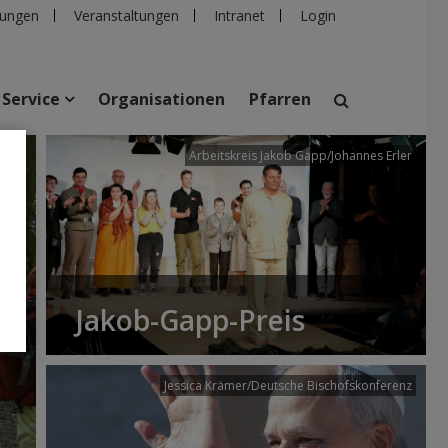
ungen
Veranstaltungen
Intranet
Login
Service
Organisationen
Pfarren
/dibk
Arbeitskreis Jakob Gapp/Johannes Erler
suchen
taltungen
Personen
Pfarren
Einrichtungen
Jakob-Gapp-Preis
Jessica Krämer/Deutsche Bischofskonferenz