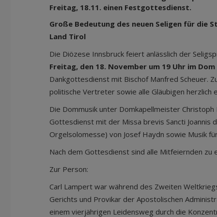
Freitag, 18.11. einen Festgottesdienst.
Große Bedeutung des neuen Seligen für die S
Land Tirol
Die Diözese Innsbruck feiert anlässlich der Selig
Freitag, den 18. November um 19 Uhr im Dom
Dankgottesdienst mit Bischof Manfred Scheuer. Zur 
politische Vertreter sowie alle Gläubigen herzlich 
Die Dommusik unter Domkapellmeister Christoph
Gottesdienst mit der Missa brevis Sancti Joannis 
Orgelsolomesse) von Josef Haydn sowie Musik für
Nach dem Gottesdienst sind alle Mitfeiernden zu 
Zur Person:
Carl Lampert war während des Zweiten Weltkriegs 
Gerichts und Provikar der Apostolischen Administr
einem vierjährigen Leidensweg durch die Konzentr