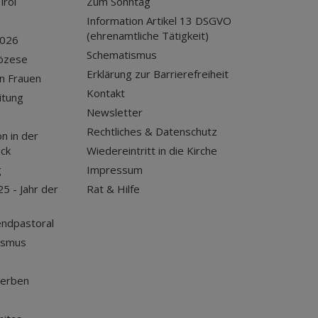
irol
Zum Sonntag
Information Artikel 13 DSGVO
(ehrenamtliche Tätigkeit)
2026
Schematismus
iözese
Erklärung zur Barrierefreiheit
n Frauen
Kontakt
itung
Newsletter
Rechtliches & Datenschutz
n in der
uck
Wiedereintritt in die Kirche
g
Impressum
25 - Jahr der
Rat & Hilfe
endpastoral
ismus
terben