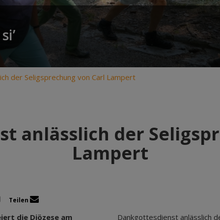
si’
ich der Seligsprechung von Carl Lampert
t anlässlich der Seligsp
Lampert
Teilen
iert die Diözese am
Dankgottesdienst anlässlich d