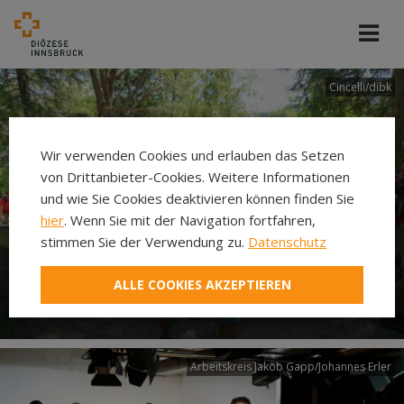
Cincelli/dibk
Wir verwenden Cookies und erlauben das Setzen
von Drittanbieter-Cookies. Weitere Informationen
und wie Sie Cookies deaktivieren können finden Sie
hier
. Wenn Sie mit der Navigation fortfahren,
stimmen Sie der Verwendung zu.
Datenschutz
Neuer Pilgerweg Via
ALLE COOKIES AKZEPTIEREN
Laudato si’
Arbeitskreis Jakob Gapp/Johannes Erler