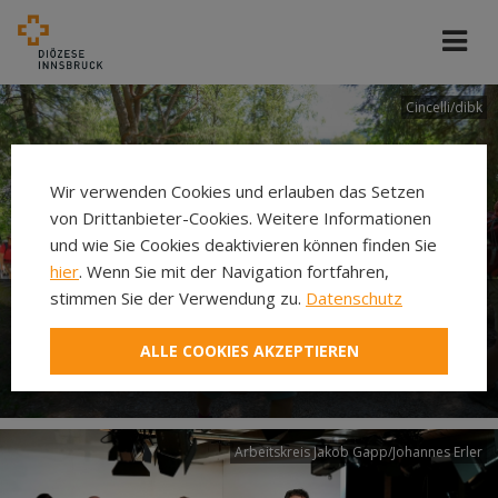
Cincelli/dibk
Wir verwenden Cookies und erlauben das Setzen
von Drittanbieter-Cookies. Weitere Informationen
und wie Sie Cookies deaktivieren können finden Sie
hier
. Wenn Sie mit der Navigation fortfahren,
stimmen Sie der Verwendung zu.
Datenschutz
Neuer Pilgerweg Via
ALLE COOKIES AKZEPTIEREN
Laudato si’
Arbeitskreis Jakob Gapp/Johannes Erler