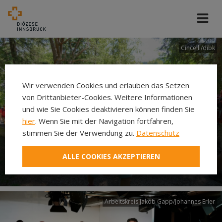
Cincelli/dibk
Wir verwenden Cookies und erlauben das Setzen
von Drittanbieter-Cookies. Weitere Informationen
und wie Sie Cookies deaktivieren können finden Sie
hier
. Wenn Sie mit der Navigation fortfahren,
stimmen Sie der Verwendung zu.
Datenschutz
Neuer Pilgerweg Via
ALLE COOKIES AKZEPTIEREN
Laudato si’
Arbeitskreis Jakob Gapp/Johannes Erler