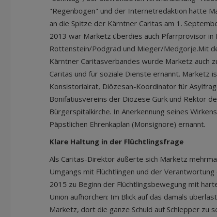
"Regenbogen" und der Internetredaktion hatte M
an die Spitze der Kärntner Caritas am 1. Septemb
2013 war Marketz überdies auch Pfarrprovisor in
Rottenstein/Podgrad und Mieger/Medgorje.Mit d
Kärntner Caritasverbandes wurde Marketz auch zu
Caritas und für soziale Dienste ernannt. Marketz is
Konsistorialrat, Diözesan-Koordinator für Asylfra
Bonifatiusvereins der Diözese Gurk und Rektor de
Bürgerspitalkirche. In Anerkennung seines Wirke
Päpstlichen Ehrenkaplan (Monsignore) ernannt.
Klare Haltung in der Flüchtlingsfrage
Als Caritas-Direktor äußerte sich Marketz mehrma
Umgangs mit Flüchtlingen und der Verantwortung der
2015 zu Beginn der Flüchtlingsbewegung mit harte
Union aufhorchen: Im Blick auf das damals überl
Marketz, dort die ganze Schuld auf Schlepper zu s