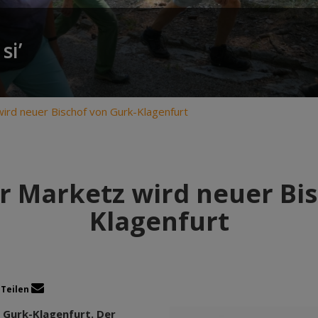
si’
wird neuer Bischof von Gurk-Klagenfurt
r Marketz wird neuer Bi
Klagenfurt
Teilen
 Gurk-Klagenfurt. Der