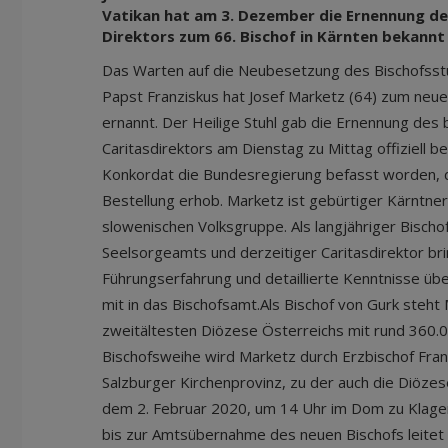
Vatikan hat am 3. Dezember die Ernennung des
Direktors zum 66. Bischof in Kärnten bekann
Das Warten auf die Neubesetzung des Bischofsstuh
Papst Franziskus hat Josef Marketz (64) zum neue
ernannt. Der Heilige Stuhl gab die Ernennung des 
Caritasdirektors am Dienstag zu Mittag offiziell 
Konkordat die Bundesregierung befasst worden, 
Bestellung erhob. Marketz ist gebürtiger Kärntne
slowenischen Volksgruppe. Als langjähriger Bischof
Seelsorgeamts und derzeitiger Caritasdirektor bring
Führungserfahrung und detaillierte Kenntnisse üb
mit in das Bischofsamt.Als Bischof von Gurk steht 
zweitältesten Diözese Österreichs mit rund 360.0
Bischofsweihe wird Marketz durch Erzbischof Fran
Salzburger Kirchenprovinz, zu der auch die Diöze
dem 2. Februar 2020, um 14 Uhr im Dom zu Klage
bis zur Amtsübernahme des neuen Bischofs leitet 