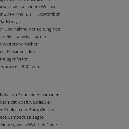
arketz bis zu seinem Wechsel
er 2014 inne. Bis 1. September
 Radsberg,
er Übernahme der Leitung des
m Bischofsvikar für die
t weiters wirklicher
gen, Präsident des
r Klagenfurter
ns wurde er 2004 zum
ls klar im Sinne eines humanen
 Politik dafür. So ließ er
r Kritik an der Europäischen
astete Lampedusa sagte
chieben, wo in Wahrheit "eine