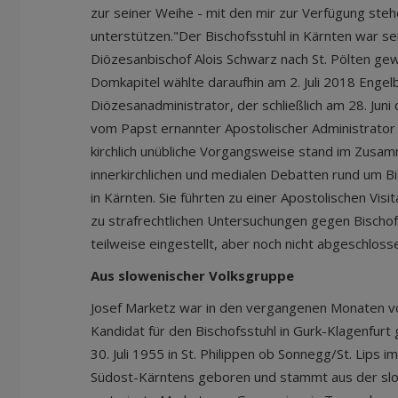
zur seiner Weihe - mit den mir zur Verfügung ste
unterstützen."Der Bischofsstuhl in Kärnten war se
Diözesanbischof Alois Schwarz nach St. Pölten ge
Domkapitel wählte daraufhin am 2. Juli 2018 Eng
Diözesanadministrator, der schließlich am 28. Juni 
vom Papst ernannter Apostolischer Administrator
kirchlich unübliche Vorgangsweise stand im Zusa
innerkirchlichen und medialen Debatten rund um B
in Kärnten. Sie führten zu einer Apostolischen Visi
zu strafrechtlichen Untersuchungen gegen Bischof
teilweise eingestellt, aber noch nicht abgeschlosse
Aus slowenischer Volksgruppe
Josef Marketz war in den vergangenen Monaten v
Kandidat für den Bischofsstuhl in Gurk-Klagenfur
30. Juli 1955 in St. Philippen ob Sonnegg/St. Lips 
Südost-Kärntens geboren und stammt aus der sl