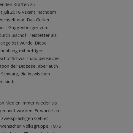
henden Kräften zu
it Juli 2018 vakant, nachdem
wechselt war. Das Gurker
elbert Guggenberger zum
durch Bischof Freistetter als
 abgelöst wurde. Diese
mmenhang mit heftigen
ischof Schwarz und die Kirche
tation der Diözese, aber auch
 Schwarz, die inzwischen
n sind.
on Medien immer wieder als
t genannt worden. Er wurde am
im zweisprachigen Gebiet
owenischen Volksgruppe. 1975