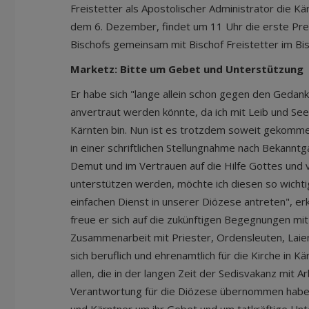
Freistetter als Apostolischer Administrator die Kä
dem 6. Dezember, findet um 11 Uhr die erste Pr
Bischofs gemeinsam mit Bischof Freistetter im Bis
Marketz: Bitte um Gebet und Unterstützung
Er habe sich "lange allein schon gegen den Gedan
anvertraut werden könnte, da ich mit Leib und Seel
Kärnten bin. Nun ist es trotzdem soweit gekommen
in einer schriftlichen Stellungnahme nach Bekanntg
Demut und im Vertrauen auf die Hilfe Gottes und 
unterstützen werden, möchte ich diesen so wichti
einfachen Dienst in unserer Diözese antreten", er
freue er sich auf die zukünftigen Begegnungen mi
Zusammenarbeit mit Priester, Ordensleuten, Laien
sich beruflich und ehrenamtlich für die Kirche in K
allen, die in der langen Zeit der Sedisvakanz mit 
Verantwortung für die Diözese übernommen haben 