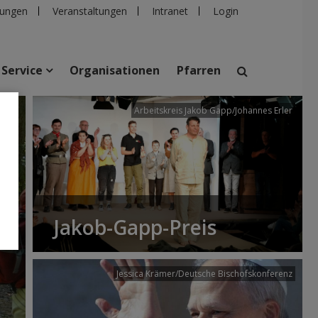
ungen
Veranstaltungen
Intranet
Login
Service
Organisationen
Pfarren
/dibk
Arbeitskreis Jakob Gapp/Johannes Erler
suchen
taltungen
Personen
Pfarren
Einrichtungen
Jakob-Gapp-Preis
Jessica Krämer/Deutsche Bischofskonferenz