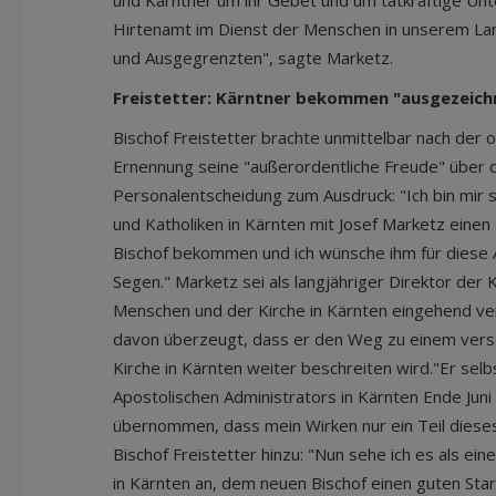
und Kärntner um ihr Gebet und um tatkräftige Un
Hirtenamt im Dienst der Menschen in unserem La
und Ausgegrenzten", sagte Marketz.
Freistetter: Kärntner bekommen "ausgezeich
Bischof Freistetter brachte unmittelbar nach der 
Ernennung seine "außerordentliche Freude" über d
Personalentscheidung zum Ausdruck: "Ich bin mir s
und Katholiken in Kärnten mit Josef Marketz eine
Bischof bekommen und ich wünsche ihm für diese 
Segen." Marketz sei als langjähriger Direktor der 
Menschen und der Kirche in Kärnten eingehend vert
davon überzeugt, dass er den Weg zu einem versö
Kirche in Kärnten weiter beschreiten wird."Er sel
Apostolischen Administrators in Kärnten Ende Juni
übernommen, dass mein Wirken nur ein Teil diese
Bischof Freistetter hinzu: "Nun sehe ich es als ei
in Kärnten an, dem neuen Bischof einen guten Start