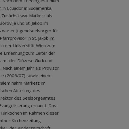
. Nach dem Theologiestudium
on in Ecuador in Südamerika,
t.Zunächst war Marketz als
orovlje und St. Jakob im
8 war er Jugendseelsorger für
arrprovisor in St. Jakob im
an der Universität Wien zum
ie Ernennung zum Leiter der
geamt der Diözese Gurk und
 Nach einem Jahr als Provisor
inje (2006/07) sowie einem
usalem nahm Marketz im
ischen Abteilung des
irektor des Seelsorgeamtes
Evangelisierung ernannt. Das
 Funktionen im Rahmen dieser
rntner Kirchenzeitung
ja", der Kinderzeitschrift