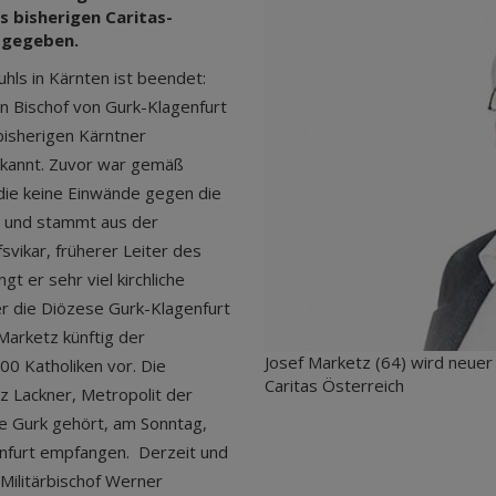
 bisherigen Caritas-
t gegeben.
ls in Kärnten ist beendet:
n Bischof von Gurk-Klagenfurt
bisherigen Kärntner
bekannt. Zuvor war gemäß
die keine Einwände gegen die
r und stammt aus der
svikar, früherer Leiter des
t er sehr viel kirchliche
er die Diözese Gurk-Klagenfurt
Marketz künftig der
Josef Marketz (64) wird neuer
00 Katholiken vor. Die
Caritas Österreich
z Lackner, Metropolit der
se Gurk gehört, am Sonntag,
nfurt empfangen. Derzeit und
Militärbischof Werner