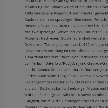
maturierte Marketz am Gymnasium in Tanzenberg
in Salzburg und Laibach wirkte er ein Jahr als Diak
1982 wurde er in Klagenfurt zum Priester geweih
Kaplan in den zweisprachigen Gemeinden Ferlach/B
Rosental/St. Jakob v Rozu tätig. Von 1985 bis 198
das zweisprachige Gebiet und von 1986 bis 1989 Pf
Rosental. Nach einem Studienaufenthalt wurde er 
Doktor der Theologie promoviert.1992 erfolgte d
Slowenischen Abteilung im Bischöflichen Seelsor
1994 zusätzlich zum Pfarrer von Radsberg/Radise.
von Ferlach, Unterloibl/Podljubelj und Glainach/Gl
anschließenden Studienaufenthalt in Rom und Jer
Herbst 2008 seine Tätigkeit als Leiter der Slowen
Seelsorgeamtes wieder auf.2009 wurde er zum D
und zum Bischofsvikar für Seelsorge, Mission und 
Amt des Seelsorgeamtsdirektors sowie sämtliche
Tätigkeit, wie z. B. die Herausgeberschaft der Kä
"Sonntag", der slowenischen Kirchenzeitung "Nedel