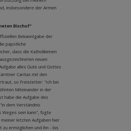
terstützung bei meinem
nd, insbesondere der Armen
neten Bischof"
offiziellen Bekanntgabe der
ie päpstliche
icher, dass die Katholikinnen
n ausgezeichneten neuen
Aufgabe alles Gute und Gottes
Kärntner Caritas mit den
raut, so Freistetter: "Ich bin
hnten Miteinander in der
bst habe die Aufgabe des
 "in dem Verständnis
s Weges sein kann", fügte
ne meiner letzten Aufgaben hier
 zu ermöglichen und ihn - bis