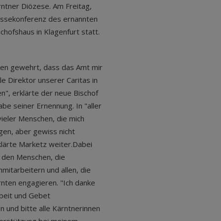
rntner Diözese. Am Freitag,
essekonferenz des ernannten
chofshaus in Klagenfurt statt.
ken gewehrt, dass das Amt mir
e Direktor unserer Caritas in
", erklärte der neue Bischof
abe seiner Ernennung. In "aller
vieler Menschen, die mich
gen, aber gewiss nicht
klärte Marketz weiter.Dabei
t den Menschen, die
mitarbeitern und allen, die
ärnten engagieren. "Ich danke
Arbeit und Gebet
und bitte alle Kärntnerinnen