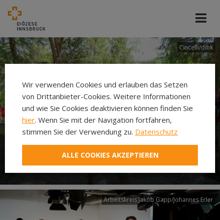
Cincelli/dibk
Wir verwenden Cookies und erlauben das Setzen
von Drittanbieter-Cookies. Weitere Informationen
und wie Sie Cookies deaktivieren können finden Sie
hier
. Wenn Sie mit der Navigation fortfahren,
stimmen Sie der Verwendung zu.
Datenschutz
Neuer Pilgerweg Via
ALLE COOKIES AKZEPTIEREN
Laudato si’
Arbeitskreis Jakob Gapp/Johannes Erler