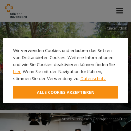
Cincelli/dibk
Wir verwenden Cookies und erlauben das Setzen
von Drittanbieter-Cookies. Weitere Informationen
und wie Sie Cookies deaktivieren können finden Sie
hier
. Wenn Sie mit der Navigation fortfahren,
stimmen Sie der Verwendung zu.
Datenschutz
Neuer Pilgerweg Via
ALLE COOKIES AKZEPTIEREN
Laudato si’
Arbeitskreis Jakob Gapp/Johannes Erler