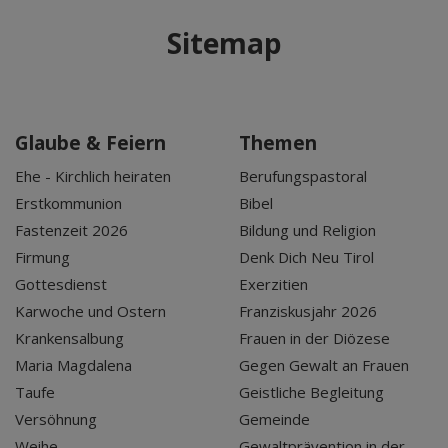
Sitemap
Glaube & Feiern
Themen
Ehe - Kirchlich heiraten
Berufungspastoral
Erstkommunion
Bibel
Fastenzeit 2026
Bildung und Religion
Firmung
Denk Dich Neu Tirol
Gottesdienst
Exerzitien
Karwoche und Ostern
Franziskusjahr 2026
Krankensalbung
Frauen in der Diözese
Maria Magdalena
Gegen Gewalt an Frauen
Taufe
Geistliche Begleitung
Versöhnung
Gemeinde
Weihe
Gewaltprävention in der