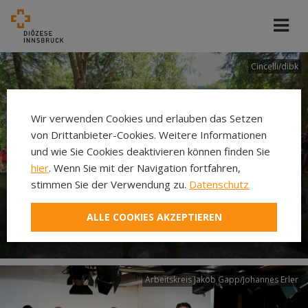
Cincelli/dibk
Wir verwenden Cookies und erlauben das Setzen
von Drittanbieter-Cookies. Weitere Informationen
und wie Sie Cookies deaktivieren können finden Sie
hier
. Wenn Sie mit der Navigation fortfahren,
stimmen Sie der Verwendung zu.
Datenschutz
Neuer Pilgerweg Via
ALLE COOKIES AKZEPTIEREN
Laudato si’
Arbeitskreis Jakob Gapp/Johannes Erler