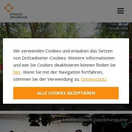
Cincelli/dibk
Wir verwenden Cookies und erlauben das Setzen
von Drittanbieter-Cookies. Weitere Informationen
und wie Sie Cookies deaktivieren können finden Sie
hier
. Wenn Sie mit der Navigation fortfahren,
stimmen Sie der Verwendung zu.
Datenschutz
Neuer Pilgerweg Via
ALLE COOKIES AKZEPTIEREN
Laudato si’
Arbeitskreis Jakob Gapp/Johannes Erler