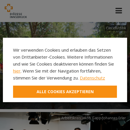
Cincelli/dibk
Wir verwenden Cookies und erlauben das Setzen
von Drittanbieter-Cookies. Weitere Informationen
und wie Sie Cookies deaktivieren können finden Sie
hier
. Wenn Sie mit der Navigation fortfahren,
stimmen Sie der Verwendung zu.
Datenschutz
Neuer Pilgerweg Via
ALLE COOKIES AKZEPTIEREN
Laudato si’
Arbeitskreis Jakob Gapp/Johannes Erler