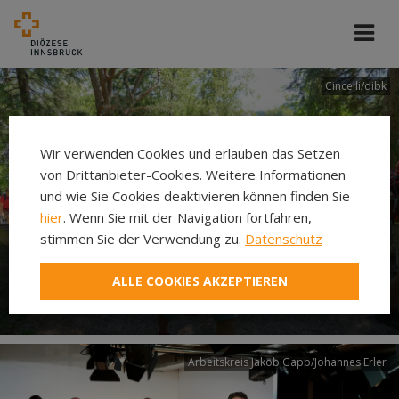
Cincelli/dibk
Wir verwenden Cookies und erlauben das Setzen
von Drittanbieter-Cookies. Weitere Informationen
und wie Sie Cookies deaktivieren können finden Sie
hier
. Wenn Sie mit der Navigation fortfahren,
stimmen Sie der Verwendung zu.
Datenschutz
Neuer Pilgerweg Via
ALLE COOKIES AKZEPTIEREN
Laudato si’
Arbeitskreis Jakob Gapp/Johannes Erler