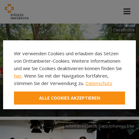
Cincelli/dibk
Wir verwenden Cookies und erlauben das Setzen
von Drittanbieter-Cookies. Weitere Informationen
und wie Sie Cookies deaktivieren können finden Sie
hier
. Wenn Sie mit der Navigation fortfahren,
stimmen Sie der Verwendung zu.
Datenschutz
Neuer Pilgerweg Via
ALLE COOKIES AKZEPTIEREN
Laudato si’
Arbeitskreis Jakob Gapp/Johannes Erler