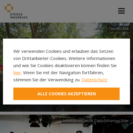
Cincelli/dibk
Wir verwenden Cookies und erlauben das Setzen
von Drittanbieter-Cookies. Weitere Informationen
und wie Sie Cookies deaktivieren können finden Sie
hier
. Wenn Sie mit der Navigation fortfahren,
stimmen Sie der Verwendung zu.
Datenschutz
Neuer Pilgerweg Via
ALLE COOKIES AKZEPTIEREN
Laudato si’
Arbeitskreis Jakob Gapp/Johannes Erler