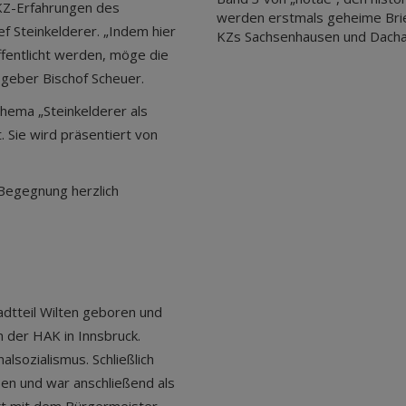
KZ-Erfahrungen des
werden erstmals geheime Brie
ef Steinkelderer. „Indem hier
KZs Sachsenhausen und Dachau 
ffentlicht werden, möge die
sgeber Bischof Scheuer.
hema „Steinkelderer als
t. Sie wird präsentiert von
 Begegnung herzlich
adtteil Wilten geboren und
n der HAK in Innsbruck.
alsozialismus. Schließlich
n und war anschließend als