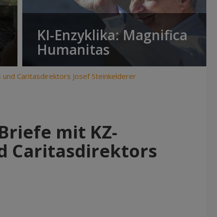
KI-Enzyklika: Magnifica
Humanitas
und Caritasdirektors Josef Steinkelderer
riefe mit KZ-
d Caritasdirektors