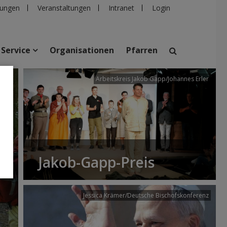
ungen
Veranstaltungen
Intranet
Login
Service
Organisationen
Pfarren
/dibk
Arbeitskreis Jakob Gapp/Johannes Erler
suchen
taltungen
Personen
Pfarren
Einrichtungen
Jakob-Gapp-Preis
Jessica Krämer/Deutsche Bischofskonferenz