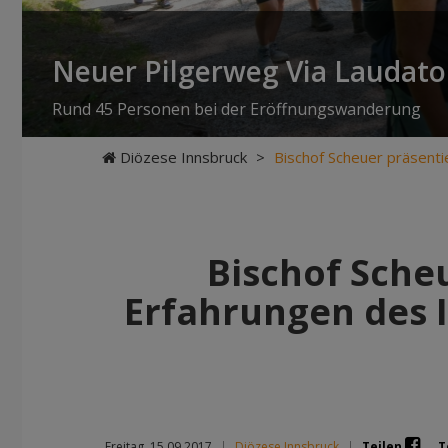
Neuer Pilgerweg Via Laudato 
Rund 45 Personen bei der Eröffnungswanderung
Diözese Innsbruck
>
Bischof Scheuer präsenti
Bischof Sche
Erfahrungen des I
Freitag, 15.09.2017
|
Diözese Innsbruck
|
Teilen
T