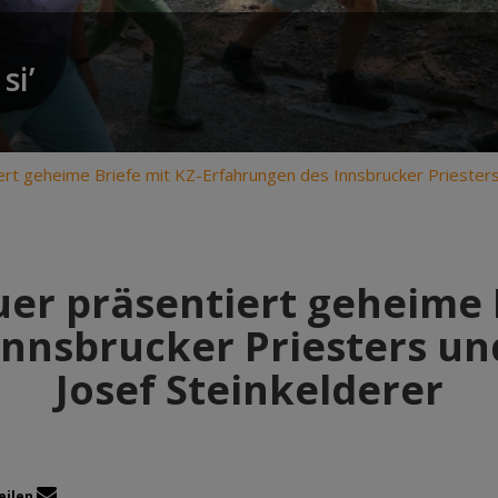
si’
ert geheime Briefe mit KZ-Erfahrungen des Innsbrucker Priesters 
uer präsentiert geheime B
nnsbrucker Priesters un
Josef Steinkelderer
eilen