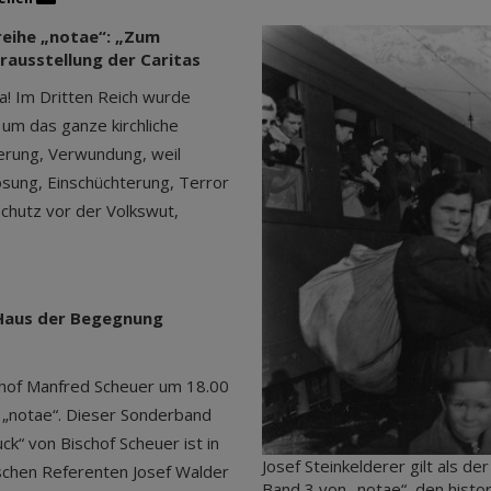
reihe „notae“: „Zum
rausstellung der Caritas
Ja! Im Dritten Reich wurde
 um das ganze kirchliche
erung, Verwundung, weil
sung, Einschüchterung, Terror
Schutz vor der Volkswut,
 Haus der Begegnung
hof Manfred Scheuer um 18.00
 „notae“. Dieser Sonderband
k“ von Bischof Scheuer ist in
Josef Steinkelderer gilt als de
chen Referenten Josef Walder
Band 3 von „notae“, den histor