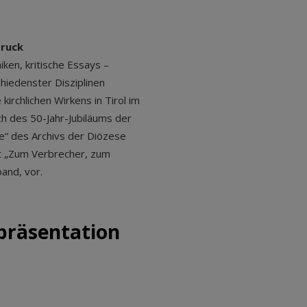
bruck
ken, kritische Essays –
hiedenster Disziplinen
kirchlichen Wirkens in Tirol im
ich des 50-Jahr-Jubiläums der
ae“ des Archivs der Diözese
it „Zum Verbrecher, zum
band, vor.
präsentation