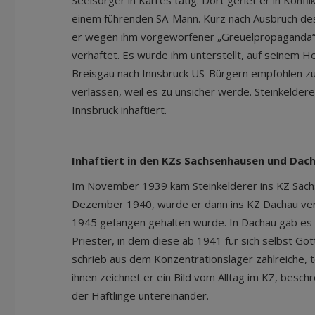
Seelsorger in Karres tätig. Dort geriet er in Konf
einem führenden SA-Mann. Kurz nach Ausbruch de
er wegen ihm vorgeworfener „Greuelpropaganda“ a
verhaftet. Es wurde ihm unterstellt, auf seinem 
Breisgau nach Innsbruck US-Bürgern empfohlen zu
verlassen, weil es zu unsicher werde. Steinkelder
Innsbruck inhaftiert.
Inhaftiert in den KZs Sachsenhausen und Dac
Im November 1939 kam Steinkelderer ins KZ Sachs
Dezember 1940, wurde er dann ins KZ Dachau ver
1945 gefangen gehalten wurde. In Dachau gab es 
Priester, in dem diese ab 1941 für sich selbst Got
schrieb aus dem Konzentrationslager zahlreiche, tei
ihnen zeichnet er ein Bild vom Alltag im KZ, beschr
der Häftlinge untereinander.