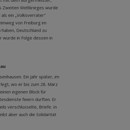
likt mit dem Bürgermeister,
s Zweiten Weltkrieges wurde
ls ein „Volksverräter“
Heimweg von Freiburg im
 haben, Deutschland zu
er wurde in Folge dessen in
hau
enhausen. Ein Jahr später, im
legt, wo er bis zum 28. März
einen eigenen Block für
tesdienste feiern durften. Er
ls verschlüsselte, Briefe. In
eibt aber auch die Solidarität