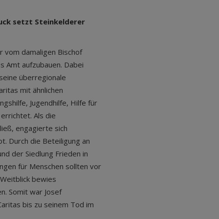
uck setzt Steinkelderer
r vom damaligen Bischof
nes Amt aufzubauen. Dabei
seine überregionale
ritas mit ähnlichen
shilfe, Jugendhilfe, Hilfe für
rrichtet. Als die
ließ, engagierte sich
. Durch die Beteiligung an
und der Siedlung Frieden in
ngen für Menschen sollten vor
Weitblick bewies
en. Somit war Josef
Caritas bis zu seinem Tod im