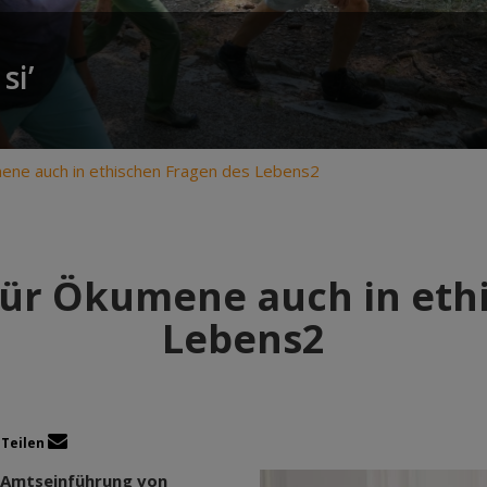
si’
mene auch in ethischen Fragen des Lebens2
für Ökumene auch in eth
Lebens2
Teilen
r Amtseinführung von