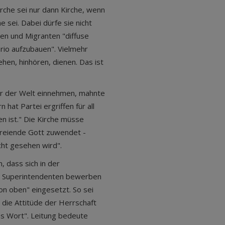
irche sei nur dann Kirche, wenn
 sei. Dabei dürfe sie nicht
en und Migranten "diffuse
io aufzubauen". Vielmehr
hen, hinhören, dienen. Das ist
er der Welt einnehmen, mahnte
 hat Partei ergriffen für all
n ist." Die Kirche müsse
freiende Gott zuwendet -
cht gesehen wird".
, dass sich in der
es Superintendenten bewerben
n oben" eingesetzt. So sei
s die Attitüde der Herrschaft
as Wort". Leitung bedeute