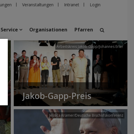
ungen
Veranstaltungen
Intranet
Login
Service
Organisationen
Pfarren
/dibk
Arbeitskreis Jakob Gapp/Johannes Erler
suchen
taltungen
Personen
Pfarren
Einrichtungen
Jakob-Gapp-Preis
Jessica Krämer/Deutsche Bischofskonferenz