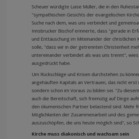
Scheuer würdigte Luise Müller, die in den Ruhestand
"sympathischen Gesichts der evangelischen Kirche"
Suche nach dem, was uns verbindet und gemeinsa
Innsbrucker Bischof erinnerte, dass "gerade in E
und Enttäuschung im Miteinander der christlichen
solle, "dass wir in der getrennten Christenheit m
untereinander verbindet als was uns trennt", wies
ausgedrückt habe.
Um Rückschläge und Krisen durchstehen zu können
angehäuften Kapitals an Vertrauen, das nicht erst 
sondern schon im Voraus zu bilden sei. "Zu diese
auch die Bereitschaft, sich freimütig auf Dinge au
den ökumenischen Partner belastend sind. Mehr fre
Möglichkeiten der Zusammenarbeit und des gem
auszuschöpfen, die uns heute möglich sind", so Sc
Kirche muss diakonisch und wachsam sein