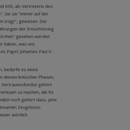
 tritt, als Vertreterin des
. Sie sei "immer auf der
m trägt", gewesen. Der
rfahrungen der Ernüchterung
 Kirchen" gesehen werden
ehr haben, was uns
 es Papst Johannes Paul II.
, bedürfe es eines
in diesen kritischen Phasen,
m Vertrauensfundus gehört
fmerksam zu machen, die für
ilich noch gehört dazu, jene
einsamen Zeugnisses
heuer wörtlich.