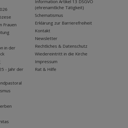
Information Artikel 13 DSGVO
(ehrenamtliche Tätigkeit)
2026
Schematismus
iözese
Erklärung zur Barrierefreiheit
n Frauen
Kontakt
itung
Newsletter
Rechtliches & Datenschutz
n in der
uck
Wiedereintritt in die Kirche
g
Impressum
25 - Jahr der
Rat & Hilfe
endpastoral
ismus
terben
nitas