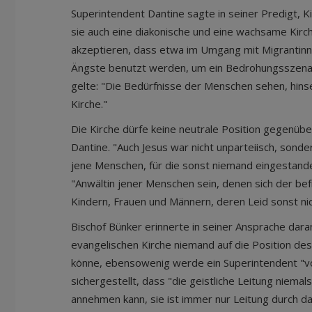
Superintendent Dantine sagte in seiner Predigt, K
sie auch eine diakonische und eine wachsame Kirche
akzeptieren, dass etwa im Umgang mit Migrantinn
Ängste benutzt werden, um ein Bedrohungsszenar
gelte: "Die Bedürfnisse der Menschen sehen, hinse
Kirche."
Die Kirche dürfe keine neutrale Position gegenüb
Dantine. "Auch Jesus war nicht unparteiisch, sondern
jene Menschen, für die sonst niemand eingestande
"Anwältin jener Menschen sein, denen sich der be
Kindern, Frauen und Männern, deren Leid sonst ni
Bischof Bünker erinnerte in seiner Ansprache daran
evangelischen Kirche niemand auf die Position d
könne, ebensowenig werde ein Superintendent "vo
sichergestellt, dass "die geistliche Leitung niemal
annehmen kann, sie ist immer nur Leitung durch d