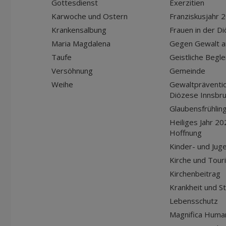
Gottesdienst
Exerzitien
Karwoche und Ostern
Franziskusjahr 
Krankensalbung
Frauen in der D
Maria Magdalena
Gegen Gewalt a
Taufe
Geistliche Begle
Versöhnung
Gemeinde
Weihe
Gewaltpräventio
Diözese Innsbr
Glaubensfrühlin
Heiliges Jahr 20
Hoffnung
Kinder- und Jug
Kirche und Tour
Kirchenbeitrag
Krankheit und S
Lebensschutz
Magnifica Huma