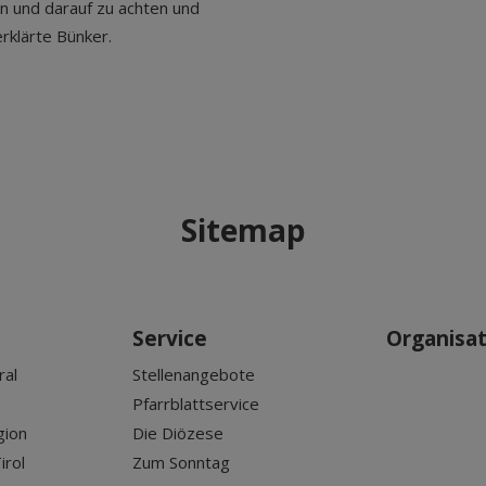
in und darauf zu achten und
erklärte Bünker.
Sitemap
Service
Organisa
ral
Stellenangebote
Pfarrblattservice
gion
Die Diözese
irol
Zum Sonntag