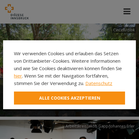
Cincelli/dibk
Wir verwenden Cookies und erlauben das Setzen
von Drittanbieter-Cookies. Weitere Informationen
und wie Sie Cookies deaktivieren können finden Sie
hier
. Wenn Sie mit der Navigation fortfahren,
stimmen Sie der Verwendung zu.
Datenschutz
Neuer Pilgerweg Via
ALLE COOKIES AKZEPTIEREN
Laudato si’
Arbeitskreis Jakob Gapp/Johannes Erler