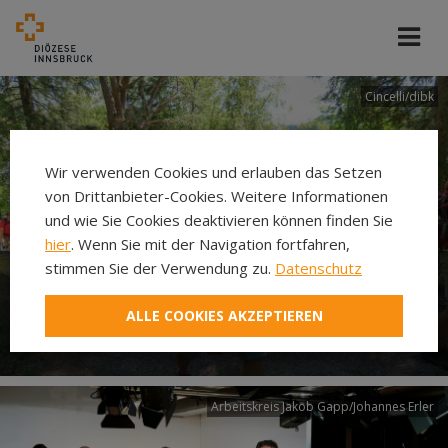
Cincelli/dibk
Wir verwenden Cookies und erlauben das Setzen
von Drittanbieter-Cookies. Weitere Informationen
und wie Sie Cookies deaktivieren können finden Sie
hier
. Wenn Sie mit der Navigation fortfahren,
stimmen Sie der Verwendung zu.
Datenschutz
Neuer Pilgerweg Via
ALLE COOKIES AKZEPTIEREN
Laudato si’
Arbeitskreis Jakob Gapp/Johannes Erler