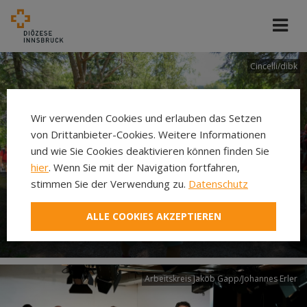
Cincelli/dibk
Wir verwenden Cookies und erlauben das Setzen
von Drittanbieter-Cookies. Weitere Informationen
und wie Sie Cookies deaktivieren können finden Sie
hier
. Wenn Sie mit der Navigation fortfahren,
stimmen Sie der Verwendung zu.
Datenschutz
Neuer Pilgerweg Via
ALLE COOKIES AKZEPTIEREN
Laudato si’
Arbeitskreis Jakob Gapp/Johannes Erler