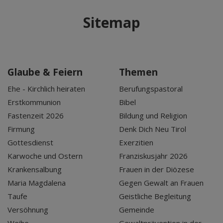
Sitemap
Glaube & Feiern
Themen
Ehe - Kirchlich heiraten
Berufungspastoral
Erstkommunion
Bibel
Fastenzeit 2026
Bildung und Religion
Firmung
Denk Dich Neu Tirol
Gottesdienst
Exerzitien
Karwoche und Ostern
Franziskusjahr 2026
Krankensalbung
Frauen in der Diözese
Maria Magdalena
Gegen Gewalt an Frauen
Taufe
Geistliche Begleitung
Versöhnung
Gemeinde
Weihe
Gewaltprävention in der