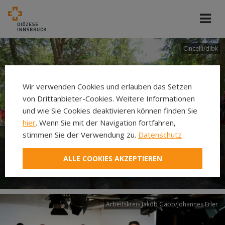
Cincelli/dibk
Wir verwenden Cookies und erlauben das Setzen
von Drittanbieter-Cookies. Weitere Informationen
und wie Sie Cookies deaktivieren können finden Sie
hier
. Wenn Sie mit der Navigation fortfahren,
stimmen Sie der Verwendung zu.
Datenschutz
Neuer Pilgerweg Via
ALLE COOKIES AKZEPTIEREN
Laudato si’
Arbeitskreis Jakob Gapp/Johannes Erler