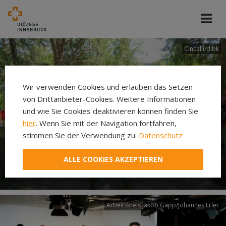
Cincelli/dibk
Wir verwenden Cookies und erlauben das Setzen
von Drittanbieter-Cookies. Weitere Informationen
und wie Sie Cookies deaktivieren können finden Sie
hier
. Wenn Sie mit der Navigation fortfahren,
stimmen Sie der Verwendung zu.
Datenschutz
Neuer Pilgerweg Via
ALLE COOKIES AKZEPTIEREN
Laudato si’
Arbeitskreis Jakob Gapp/Johannes Erler