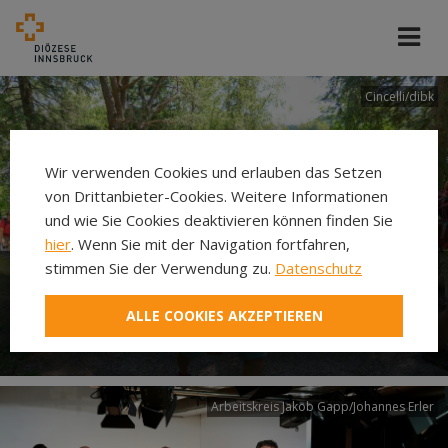
Cincelli/dibk
Wir verwenden Cookies und erlauben das Setzen
von Drittanbieter-Cookies. Weitere Informationen
und wie Sie Cookies deaktivieren können finden Sie
hier
. Wenn Sie mit der Navigation fortfahren,
stimmen Sie der Verwendung zu.
Datenschutz
Neuer Pilgerweg Via
ALLE COOKIES AKZEPTIEREN
Laudato si’
Arbeitskreis Jakob Gapp/Johannes Erler