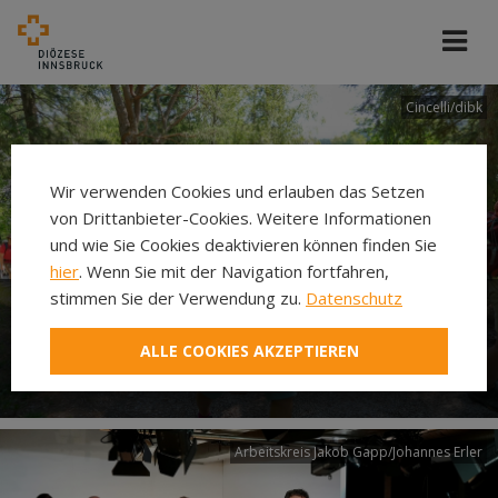
Cincelli/dibk
Wir verwenden Cookies und erlauben das Setzen
von Drittanbieter-Cookies. Weitere Informationen
und wie Sie Cookies deaktivieren können finden Sie
hier
. Wenn Sie mit der Navigation fortfahren,
stimmen Sie der Verwendung zu.
Datenschutz
Neuer Pilgerweg Via
ALLE COOKIES AKZEPTIEREN
Laudato si’
Arbeitskreis Jakob Gapp/Johannes Erler