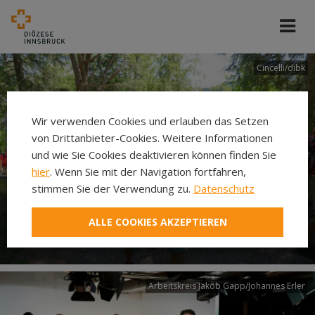
Cincelli/dibk
Wir verwenden Cookies und erlauben das Setzen
von Drittanbieter-Cookies. Weitere Informationen
und wie Sie Cookies deaktivieren können finden Sie
hier
. Wenn Sie mit der Navigation fortfahren,
stimmen Sie der Verwendung zu.
Datenschutz
Neuer Pilgerweg Via
ALLE COOKIES AKZEPTIEREN
Laudato si’
Arbeitskreis Jakob Gapp/Johannes Erler