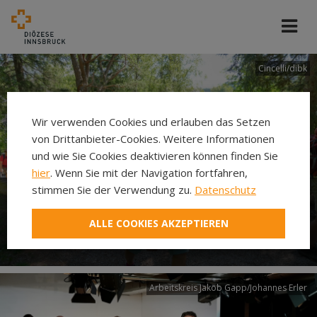
Cincelli/dibk
Wir verwenden Cookies und erlauben das Setzen
von Drittanbieter-Cookies. Weitere Informationen
und wie Sie Cookies deaktivieren können finden Sie
hier
. Wenn Sie mit der Navigation fortfahren,
stimmen Sie der Verwendung zu.
Datenschutz
Neuer Pilgerweg Via
ALLE COOKIES AKZEPTIEREN
Laudato si’
Arbeitskreis Jakob Gapp/Johannes Erler