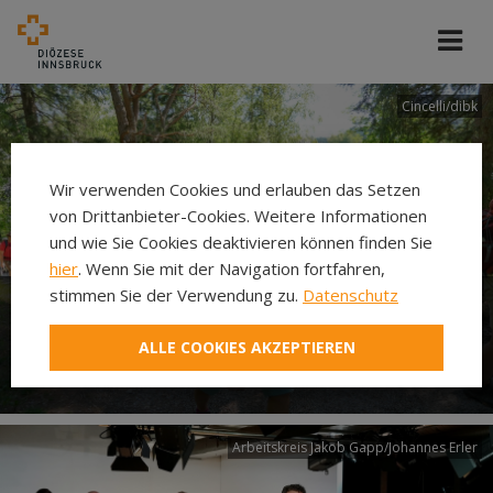
Cincelli/dibk
Wir verwenden Cookies und erlauben das Setzen
von Drittanbieter-Cookies. Weitere Informationen
und wie Sie Cookies deaktivieren können finden Sie
hier
. Wenn Sie mit der Navigation fortfahren,
stimmen Sie der Verwendung zu.
Datenschutz
Neuer Pilgerweg Via
ALLE COOKIES AKZEPTIEREN
Laudato si’
Arbeitskreis Jakob Gapp/Johannes Erler