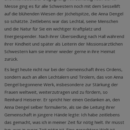
Messe ging es für alle Schwestern noch mit dem Sessellift
auf die blühenden Wiesen der Jöchelspitze, die Anna Dengel
so schätzte. Zeitlebens war das Lechtal, seine Menschen
und die Natur für Sie ein wichtiger Kraftplatz und
Energiespender. Nach ihrer Übersiedlung nach Hall während
ihrer Kindheit und später als Leiterin der Missionsärztlichen
Schwestern kam sie immer wieder gerne in ihre Heimat
zurück.
Es liegt heute nicht nur bei der Gemeinschaft ihres Ordens,
sondern auch an allen Lechtalern und Tirolern, das von Anna
Dengel begonnene Werk, insbesondere zur Stärkung der
Frauen weltweit, weiterzutragen und zu fördern, so
Reinhard Heiserer. Er spricht hier einen Gedanken an, den
Anna Dengel selber formulierte, als sie die Leitung ihrer
Gemeinschaft in jüngere Hände legte: Ich habe zeitlebens
das gemacht, was ich in meiner Zeit für nötig hielt. Ihr müsst
tun, was in eurer Zeit nötig ist. Eine gerechtere Welt ist