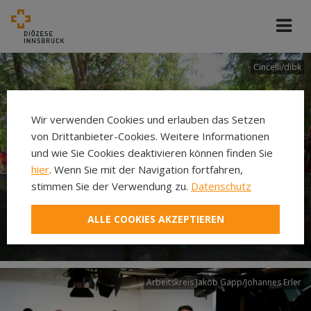
Cincelli/dibk
Wir verwenden Cookies und erlauben das Setzen
von Drittanbieter-Cookies. Weitere Informationen
und wie Sie Cookies deaktivieren können finden Sie
hier
. Wenn Sie mit der Navigation fortfahren,
stimmen Sie der Verwendung zu.
Datenschutz
Neuer Pilgerweg Via
ALLE COOKIES AKZEPTIEREN
Laudato si’
Arbeitskreis Jakob Gapp/Johannes Erler