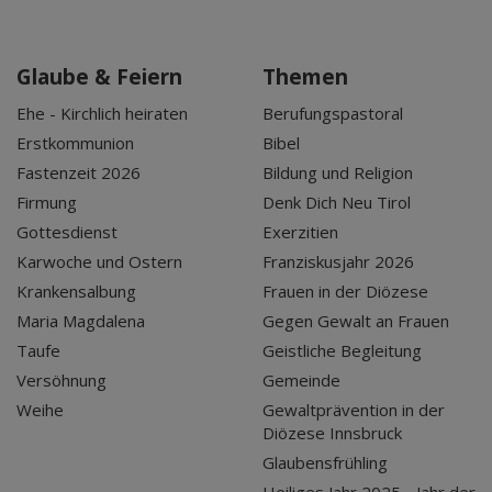
Glaube & Feiern
Themen
Ehe - Kirchlich heiraten
Berufungspastoral
Erstkommunion
Bibel
Fastenzeit 2026
Bildung und Religion
Firmung
Denk Dich Neu Tirol
Gottesdienst
Exerzitien
Karwoche und Ostern
Franziskusjahr 2026
Krankensalbung
Frauen in der Diözese
Maria Magdalena
Gegen Gewalt an Frauen
Taufe
Geistliche Begleitung
Versöhnung
Gemeinde
Weihe
Gewaltprävention in der
Diözese Innsbruck
Glaubensfrühling
Heiliges Jahr 2025 - Jahr der