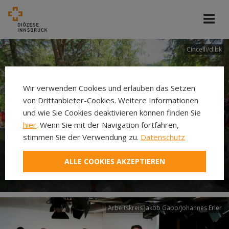
Cincelli/dibk
Wir verwenden Cookies und erlauben das Setzen
von Drittanbieter-Cookies. Weitere Informationen
und wie Sie Cookies deaktivieren können finden Sie
hier
. Wenn Sie mit der Navigation fortfahren,
stimmen Sie der Verwendung zu.
Datenschutz
Neuer Pilgerweg Via
ALLE COOKIES AKZEPTIEREN
Laudato si’
Arbeitskreis Jakob Gapp/Johannes Erler