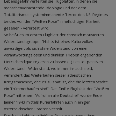
Lebensgefahr verteilten sie Flugblätter, in denen die
menschenverachtende Ideologie und der dem
Totalitarismus systemimmanente Terror des NS-Regimes -
beides von der "Weißen Rose" in hellsichtiger Klarheit
gesehen - verurteilt wird.
So heißt es im ersten Flugblatt der christlich motivierten
Widerstandsgruppe: "Nichts ist eines Kulturvolkes
unwürdiger, als sich ohne Widerstand von einer
verantwortungslosen und dunklen Trieben ergebenden
Herrscherclique regieren zu lassen (...) Leistet passiven
Widerstand - Widerstand, wo immer ihr auch seid,
verhindert das Weiterlaufen dieser atheistischen
Kriegsmaschine, ehe es zu spät ist, ehe die letzten Städte
ein Trümmerhaufen sind". Das fünfte Flugblatt der "Weißen
Rose" mit einem "Aufruf an alle Deutsche!" wurde Ende
Jänner 1943 mittels Kurierfahrten auch in einigen
österreichischen Städten verteilt.
Durch die Lektüre religiöser Denker wie Augustinus,