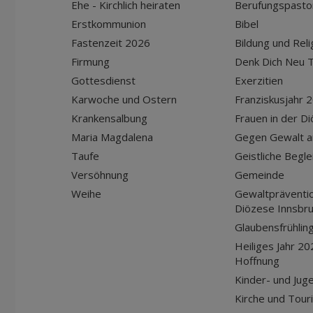
Ehe - Kirchlich heiraten
Berufungspasto
Erstkommunion
Bibel
Fastenzeit 2026
Bildung und Reli
Firmung
Denk Dich Neu T
Gottesdienst
Exerzitien
Karwoche und Ostern
Franziskusjahr 
Krankensalbung
Frauen in der D
Maria Magdalena
Gegen Gewalt a
Taufe
Geistliche Begle
Versöhnung
Gemeinde
Weihe
Gewaltpräventio
Diözese Innsbr
Glaubensfrühlin
Heiliges Jahr 20
Hoffnung
Kinder- und Jug
Kirche und Tour