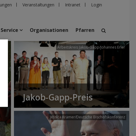
ungen
Veranstaltungen
Intranet
Login
Service
Organisationen
Pfarren
/dibk
Arbeitskreis Jakob Gapp/Johannes Erler
suchen
taltungen
Personen
Pfarren
Einrichtungen
Jakob-Gapp-Preis
Jessica Krämer/Deutsche Bischofskonferenz