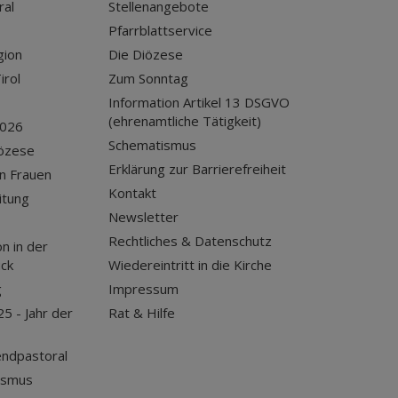
ral
Stellenangebote
Pfarrblattservice
gion
Die Diözese
irol
Zum Sonntag
Information Artikel 13 DSGVO
(ehrenamtliche Tätigkeit)
2026
Schematismus
iözese
Erklärung zur Barrierefreiheit
n Frauen
Kontakt
itung
Newsletter
Rechtliches & Datenschutz
n in der
uck
Wiedereintritt in die Kirche
g
Impressum
25 - Jahr der
Rat & Hilfe
endpastoral
ismus