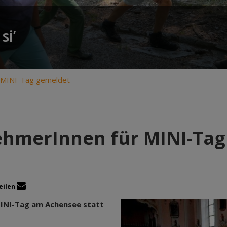
si’
r MINI-Tag gemeldet
ehmerInnen für MINI-Ta
eilen
 MINI-Tag am Achensee statt