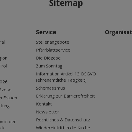
Sitemap
Service
Organisa
ral
Stellenangebote
Pfarrblattservice
gion
Die Diözese
irol
Zum Sonntag
Information Artikel 13 DSGVO
(ehrenamtliche Tätigkeit)
2026
Schematismus
iözese
Erklärung zur Barrierefreiheit
n Frauen
Kontakt
itung
Newsletter
Rechtliches & Datenschutz
n in der
uck
Wiedereintritt in die Kirche