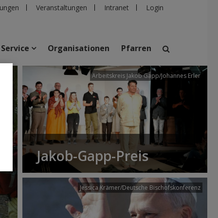
ungen
Veranstaltungen
Intranet
Login
Service
Organisationen
Pfarren
/dibk
Arbeitskreis Jakob Gapp/Johannes Erler
suchen
taltungen
Personen
Pfarren
Einrichtungen
Jakob-Gapp-Preis
Jessica Krämer/Deutsche Bischofskonferenz