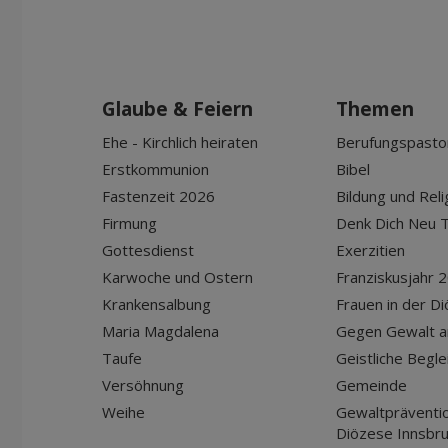
Glaube & Feiern
Themen
Ehe - Kirchlich heiraten
Berufungspasto
Erstkommunion
Bibel
Fastenzeit 2026
Bildung und Reli
Firmung
Denk Dich Neu T
Gottesdienst
Exerzitien
Karwoche und Ostern
Franziskusjahr 
Krankensalbung
Frauen in der D
Maria Magdalena
Gegen Gewalt a
Taufe
Geistliche Begle
Versöhnung
Gemeinde
Weihe
Gewaltpräventio
Diözese Innsbr