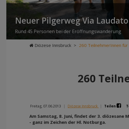
Neuer Pilgerweg Via Laudato 
Rund 45 Personen bei der Eröffnungswanderung
Diözese Innsbruck
>
260 TeilnehmerInnen fü
260 Teiln
Freitag, 07.06.2013
|
Diözese Innsbruck
|
Teilen
T
Am Samstag, 8. Juni, findet der 3. diözesane
- ganz im Zeichen der Hl. Notburga.