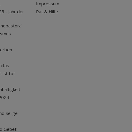
g
Impressum
25 - Jahr der
Rat & Hilfe
endpastoral
ismus
terben
nitas
 ist tot
haltigkeit
2024
und Selige
nd Gebet